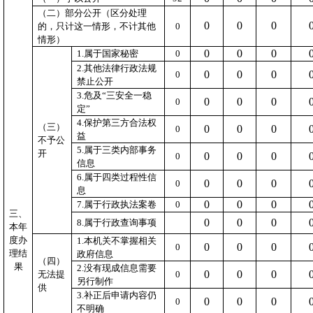
（二）部分公开（区分处理
0
0
0
的，只计这一情形，不计其他
0
情形）
0
0
0
1.
属于国家秘密
0
2.
其他法律行政法规
0
0
0
0
禁止公开
3.
危及“三安全一稳
0
0
0
0
定”
4.
保护第三方合法权
（三）
0
0
0
0
益
不予公
5.
属于三类内部事务
开
0
0
0
0
信息
6.
属于四类过程性信
0
0
0
0
息
0
0
0
7.
属于行政执法案卷
0
三、
0
0
0
8.
属于行政查询事项
本年
度办
1.
本机关不掌握相关
0
0
0
0
理结
政府信息
（四）
果
2.
没有现成信息需要
0
0
0
无法提
0
另行制作
供
3.
补正后申请内容仍
0
0
0
0
不明确