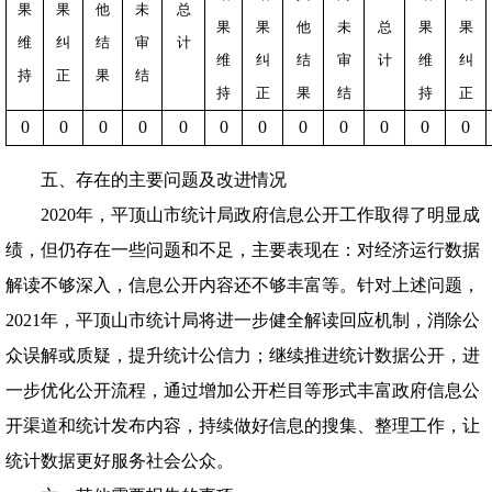
果
果
他
未
总
果
果
他
未
总
果
果
维
纠
结
审
计
维
纠
结
审
计
维
纠
持
正
果
结
持
正
果
结
持
正
0
0
0
0
0
0
0
0
0
0
0
0
五、存在的主要问题及改进情况
2020
年，平顶山市统计局政府信息公开工作取得了明显成
绩，但仍存在一些问题和不足，主要表现在：对经济运行数据
解读不够深入，信息公开内容还不够丰富
等。
针对上述问题，
2021年，平顶山市统计局将
进一步健全解读回应机制，消除公
众误解或质疑，提升统计公信力；
继续推进统计数据公开，
进
一步优化公开流程，
通过增加公开栏目等形式丰富政府信息公
开渠道和
统计发布内容
，
持续做好信息的搜集、整理工作
，
让
统计数据更好服务社会公众。