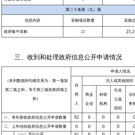
第二十条第（九）项
信息内容
采购项目数量
采购
25.2
政府集中采购
22
三、收到和处理政府信息公开申请情况
申请人情况
（本列数据的勾稽关系为：第一项加
法人或其他组织
自
第二项之和，等于第三项加第四项之
社会
然
商业
科研
法
和）
公益
人
企业
机构
务
组织
92
0
0
0
一、本年新收政府信息公开申请数量
0
0
0
0
二、上年结转政府信息公开申请数量
0
0
0
（一）予以公开
92