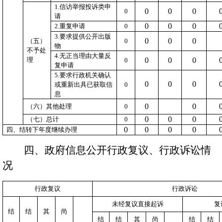
1.
信访举报投诉类申
0
0
0
0
请
0
0
0
2.
重复申请
0
3.
要求提供公开出版
0
0
0
（五）
0
物
不予处
4.
无正当理由大量反
理
0
0
0
0
复申请
5.
要求行政机关确认
0
0
0
或重新出具已获取信
0
息
0
0
（六）其他处理
0
0
0
0
（七）总计
0
0
0
0
0
四、结转下年度继续办理
四、政府信息公开行政复议、行政诉讼情
况
行政复议
行政诉讼
未经复议直接起诉
复
结
结
其
尚
结
结
其
尚
结
结