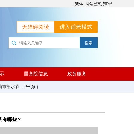
|
繁体
|
网站已支持IPv6
无障碍阅读
进入适老模式
示
国务院信息
政务服务
用水节...
平顶山市统计局网站2025年度报表公示
目清单
线有哪些？